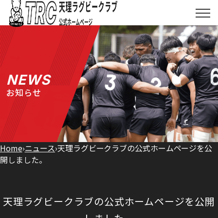
Skip
to
メ
ニ
content
ュ
ー
を
天理ラグビークラブ
開
く
NEWS
TRCとは
お知らせ
お知らせ
協賛について
Home
›
ニュース
›
天理ラグビークラブの公式ホームページを公
開しました。
ショップ
天理ラグビークラブの公式ホームページを公開
お問い合わせ