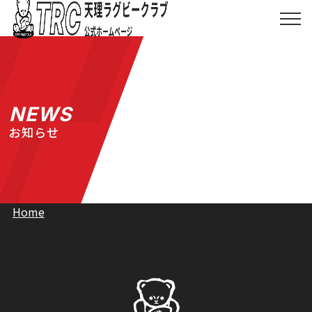
Skip
to
メ
ニ
content
ュ
ー
を
天理ラグビークラブ
開
く
NEWS
TRCとは
お知らせ
お知らせ
協賛について
Home
ショップ
お問い合わせ