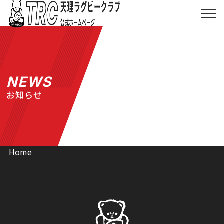
Skip
to
メ
ニ
content
ュ
ー
を
天理ラグビークラブ
開
く
NEWS
TRCとは
お知らせ
お知らせ
協賛について
Home
ショップ
お問い合わせ