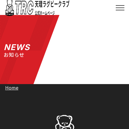
Skip
to
メ
ニ
content
ュ
ー
を
天理ラグビークラブ
開
く
NEWS
TRCとは
お知らせ
お知らせ
協賛について
Home
ショップ
お問い合わせ