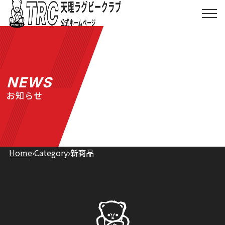
Skip
to
メ
ニ
content
ュ
ー
を
天理ラグビークラブ
開
く
NEWS
TRCとは
お知らせ
お知らせ
協賛について
Home
›
Category
›
新商品
ショップ
お問い合わせ